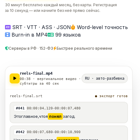
30 минут бесплатно каждый месяц, без карты. Регистрация
за 10 секунд — или начните без неё прямо сейчас.
SRT · VTT · ASS · JSON
Word-level точность
Burn-in в MP4
99 языков
Серверы в РФ · 152-ФЗ
Быстрее реального времени
reels-final.mp4
RU · авто-разбивка
00:38 · вертикальное видео ·
субтитры за 40 сек
reels-final.srt
● экспорт готов
#041
00:00:04,120
→
00:00:07,480
Это
главное,
что
я
понял
за
год.
#042
00:00:07,680
→
00:00:10,900