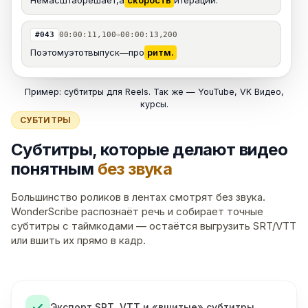
Не
масштаб
решает,
а
скорость
итерации.
#043
00:00:11,100
→
00:00:13,200
Поэтому
этот
выпуск
—
про
ритм.
Пример: субтитры для Reels. Так же — YouTube, VK Видео,
курсы.
СУБТИТРЫ
Субтитры, которые делают видео
понятным
без звука
Большинство роликов в лентах смотрят без звука.
WonderScribe распознаёт речь и собирает точные
субтитры с таймкодами — остаётся выгрузить SRT/VTT
или вшить их прямо в кадр.
Экспорт SRT, VTT и «вшитые» субтитры