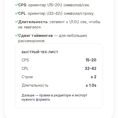
CPS
: ориентир \(15–20\) символов/сек.
CPL
: ориентир \(32–42\) символа/строку.
Длительность
: сегмент ≥ \(1.0\) сек, чтобы
не «мигало».
Сдвиг таймингов
— для небольших
рассинхронов.
БЫСТРЫЙ ЧЕК‑ЛИСТ
CPS
15–20
CPL
32–42
Строк
≤ 2
Длительность
≥ 1.0s
Дальше — правки в редакторе и экспорт
нужного формата.