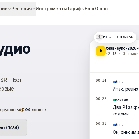
ции
Решения
Инструменты
Тарифы
Блог
О нас
🇷🇺
ru → 99 языков
удио
team-sync-2026-
42:18 · 3 спике
SRT. Бот
00:14
Анна
ервые
Итак, релиз
00:22
Максим
Два P1 закр
а русском
99
языков
кодами.
00:31
Анна
 (1:24)
Ок, фиксим 