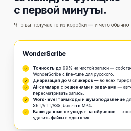
с первой минуты.
Что вы получаете из коробки — и чего обычно 
WonderScribe
Точность до 99%
на чистой записи — собст
WonderScribe с fine-tune для русского.
Диаризация до 6 спикеров
— во всех тарифа
AI-саммари с решениями и задачами
— авто
пересматривать запись.
Word-level таймкоды и шумоподавление
дл
SRT/VTT/ASS, burn-in в MP4.
Ваши данные не уходят на обучение
— хост
удалить файлы в один клик.