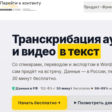
Перейти к контенту
Продукт
Функ
Транскрибация а
и видео
в текст
Со спикерами, переводом и экспортом в Word/
сам придёт на встречу. Данные — в России, п
30 минут бесплатно.
Данные в РФ
· 152-ФЗ
30 минут
бесплатно
96–99%
н
Начать бесплатно
Посмотреть демо