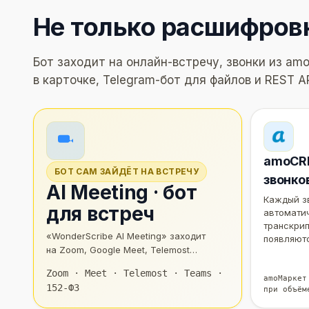
Не только расшифров
Бот заходит на онлайн-встречу, звонки из 
в карточке, Telegram-бот для файлов и REST A
amoCRM
БОТ САМ ЗАЙДЁТ НА ВСТРЕЧУ
звонко
AI Meeting · бот
Каждый зв
для встреч
автомати
транскрип
«WonderScribe AI Meeting» заходит
появляютс
на Zoom, Google Meet, Telemost
или Teams участником, записывает
Zoom · Meet · Telemost · Teams ·
встречу и присылает расшифровку
amoМаркет
152-ФЗ
при объём
с саммари.