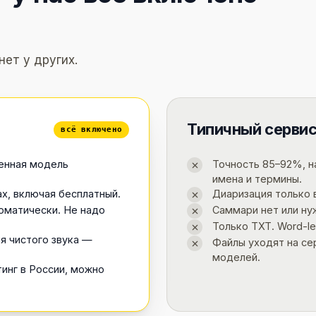
нет у других.
Типичный серви
всё включено
венная модель
Точность 85–92%, н
имена и термины.
х, включая бесплатный.
Диаризация только в
матически. Не надо
Саммари нет или н
Только TXT. Word-le
я чистого звука —
Файлы уходят на се
моделей.
инг в России, можно