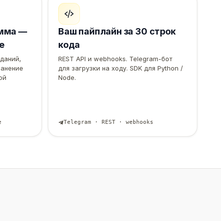
амма —
Ваш пайплайн за 30 строк
е
кода
даний,
REST API и webhooks. Telegram-бот
ранение
для загрузки на ходу. SDK для Python /
ой
Node.
е
Telegram · REST · webhooks