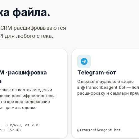
ка файла.
amoCRM расшифровываются
PI для любого стека.
 · расшифровка
Telegram-бот
в
Отправьте аудио или видео
в @Transcribeagent_bot — по
онок из карточки сделки
расшифровку и саммари прям
чески расшифровывается:
т и краткое содержание
я прямо в сделке.
 · 3 ₽/мин, от 2 ₽
е · 152-ФЗ
@Transcribeagent_bot