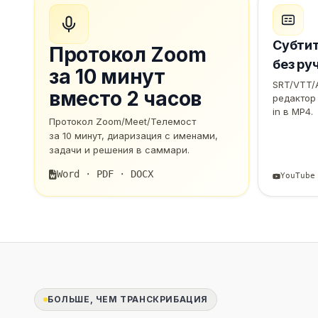
Субтит
Протокол Zoom
без ру
за 10 минут
SRT/VTT/
вместо 2 часов
редактор 
in в MP4.
Протокол Zoom/Meet/Телемост
за 10 минут, диаризация с именами,
задачи и решения в саммари.
Word · PDF · DOCX
YouTube
БОЛЬШЕ, ЧЕМ ТРАНСКРИБАЦИЯ