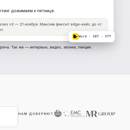
етинг дожимаем к пятнице.
лиз v3 — 21 ноября. Максим фиксит edge-кейс до чт.
т.
Word · SRT · VTT
реча. Так же — интервью, видео, звонки, лекции.
НАМ ДОВЕРЯЮТ