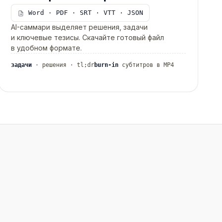
Word · PDF · SRT · VTT · JSON
AI-саммари выделяет решения, задачи
и ключевые тезисы. Скачайте готовый файл
в удобном формате.
задачи
· решения · tl;dr
burn-in
субтитров в MP4