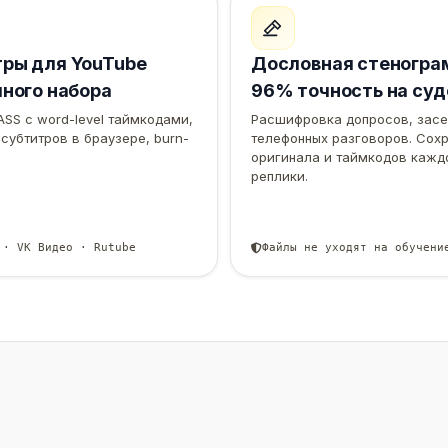
ры для YouTube
Дословная стеногр
чного набора
96% точность на суд
ASS с word-level таймкодами,
Расшифровка допросов, засе
субтитров в браузере, burn-
телефонных разговоров. Сох
оригинала и таймкодов кажд
реплики.
 · VK Видео · Rutube
Файлы не уходят на обучени