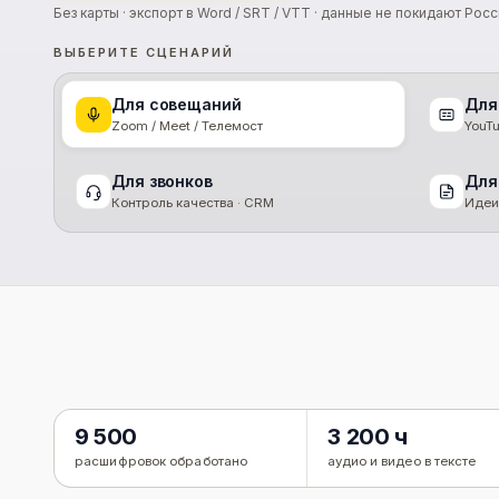
Без карты · экспорт в Word / SRT / VTT · данные не покидают Рос
ВЫБЕРИТЕ СЦЕНАРИЙ
Для совещаний
Для
Zoom / Meet / Телемост
YouT
Для звонков
Для
Контроль качества · CRM
Идеи
9 500
3 200 ч
расшифровок обработано
аудио и видео в тексте