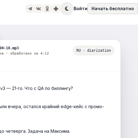
Войти
Начать бесплатно
04-18.mp3
RU · diarization
ра · обработано за 4:12
 v3 — 21-го. Что с QA по биллингу?
ыли вчера, остался крайний edge-кейс с промо-
до четверга. Задача на Максима.