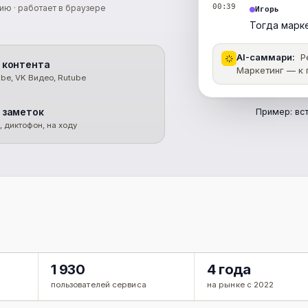
00:39
сию · работает в браузере
Игорь
Тогда марк
AI-саммари:
Ре
 контента
Маркетинг — к п
ube, VK Видео, Rutube
 заметок
Пример: вст
, диктофон, на ходу
1 930
4 года
пользователей сервиса
на рынке с 2022