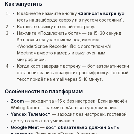
Как запустить
В кабинете нажмите кнопку
«Записать встречу»
(есть на дашборде сверху и в пустом состоянии).
Вставьте ссылку на онлайн-встречу.
Нажмите «Подключить бота» — за 15-30 секунд
бот появится участником под именем
«WonderScribe Recorder 🔴» с логотипом «AI
Meeting» вместо камеры и выключенным
микрофоном.
Когда хост завершит встречу — бот автоматически
остановит запись и запустит расшифровку. Готовый
текст придёт на email через 5-10 минут.
Особенности по платформам
Zoom
— заходит за ~15 с без настроек. Если включён
Waiting Room — нажмите «Admit» в уведомлении.
Yandex Телемост
— заходит без настроек, гостевой
доступ открыт по умолчанию.
Google Meet
—
хост обязательно должен быть
в встрече
. Включите «Быстрый доступ»