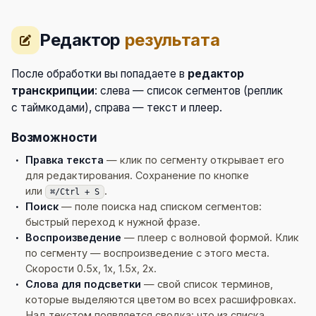
Редактор
результата
После обработки вы попадаете в
редактор
транскрипции
: слева — список сегментов (реплик
с таймкодами), справа — текст и плеер.
Возможности
Правка текста
— клик по сегменту открывает его
для редактирования. Сохранение по кнопке
или
.
⌘/Ctrl + S
Поиск
— поле поиска над списком сегментов:
быстрый переход к нужной фразе.
Воспроизведение
— плеер с волновой формой. Клик
по сегменту — воспроизведение с этого места.
Скорости 0.5x, 1x, 1.5x, 2x.
Слова для подсветки
— свой список терминов,
которые выделяются цветом во всех расшифровках.
Над текстом появляется сводка: что из списка