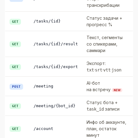
транскрибации
Статус задачи +
/tasks/{id}
GET
прогресс %
Текст, сегменты
со спикерами,
/tasks/{id}/result
GET
саммари
Экспорт:
/tasks/{id}/export
GET
·
·
·
txt
srt
vtt
json
AI-бот
/meeting
POST
на встречу
NEW
Статус бота +
/meeting/{bot_id}
GET
записи
task_id
Инфо об аккаунте,
план, остаток
/account
GET
минут