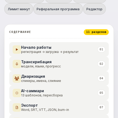
Лимит минут
Реферальная программа
Редактор
СОДЕРЖАНИЕ
11 разделов
Начало работы
01
регистрация → загрузка → результат
Транскрибация
02
модели, языки, прогресс
Диаризация
04
спикеры, имена, слияние
AI-саммари
05
13 шаблонов, пересборка
Экспорт
07
Word, SRT, VTT, JSON, burn-in