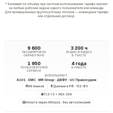
* Безлимит по объёму при честном использовании: тарифа хватает
на любые рабочие задачи одного пользователя или команды.
Для промышленных круглосуточных потоков — командные тарифы
или отдельный договор.
9 600
3 200 ч
РАСШИФРОВОК
АУДИО И ВИДЕО
ОБРАБОТАНО
В ТЕКСТЕ
1 950
4 года
ПОЛЬЗОВАТЕЛЕЙ
В РАБОТЕ
СЕРВИСА
ИСПОЛЬЗУЮТ:
А101 · EMC · MR Group · ДВФУ · UC Правосудие
99 языков
Данные в РФ · 152-ФЗ
TLS 1.3 + AES-256
Оплата через ЮKassa · без автосписаний