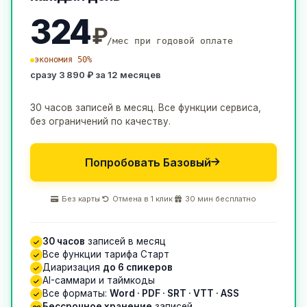
324
₽
/мес при годовой оплате
экономия 50%
сразу 3 890 ₽ за 12 месяцев
30 часов записей в месяц. Все функции сервиса,
без ограничений по качеству.
Попробовать Базовый
Без карты
·
Отмена в 1 клик
·
30 мин бесплатно
30 часов
записей в месяц
Все функции тарифа Старт
Диаризация
до 6 спикеров
AI-саммари и таймкоды
Все форматы:
Word · PDF · SRT · VTT · ASS
Бессрочное хранение
записей