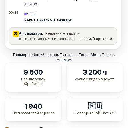
завтра.
00:31
Игорь
Релиз выкатим в четверг.
AI-саммари:
Решения + задачи
с ответственными и сроками — готовый протокол
Пример: рабочий созвон. Так же — Zoom, Meet, Teams,
Телемост.
9 600
3 200 ч
Расшифровок
Аудио и видео в тексте
обработано
1 940
🇷🇺
Пользователей сервиса
Серверы в РФ · 152-ФЗ