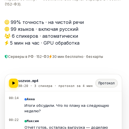
(152-ФЗ).
99% точность · на чистой речи
99 языков · включая русский
6 спикеров · автоматически
5 мин на час · GPU обработка
Серверы в РФ · 152-ФЗ
30 мин бесплатно · без карты
sozvon.mp4
Протокол
38:20 · 3 спикера · протокол за 4 мин
00:14
Анна
Итоги обсудили. Что по плану на следующую
неделю?
00:22
Максим
Отчёт готов, осталась выгрузка — доделаю