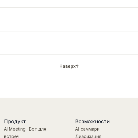
Наверх
Продукт
Возможности
AI Meeting · Бот для
AI-саммари
встреч
Диаризация