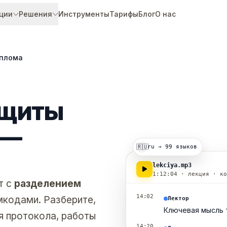
ции
Решения
Инструменты
Тарифы
Блог
О нас
иплома
ащиты
 —
🇷🇺
ru → 99 языков
lekciya.mp3
1:12:04 · лекция · ко
т с
разделением
14:02
мкодами. Разберите,
Лектор
Ключевая мысль 
ля протокола, работы
14:20