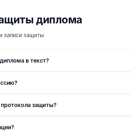
защиты диплома
и записи защиты
диплома в текст?
иссию?
я протокола защиты?
ации?