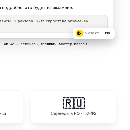
 подробно, это будет на экзамене.
зисы · 3 фактора · «что спросят на экзамене» ·
Конспект · PDF
. Так же — вебинары, тренинги, мастер-классы.
🇷🇺
иса
Серверы в РФ · 152-ФЗ