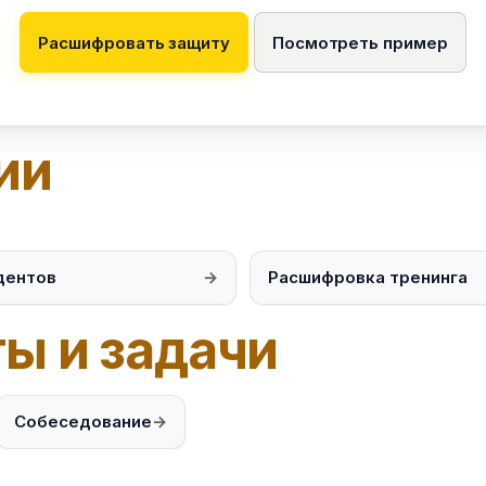
Расшифровать защиту
Посмотреть пример
ии
дентов
Расшифровка тренинга
ы и задачи
Собеседование