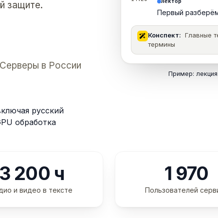
Лектор
й защите.
Первый разберём
Конспект:
Главные те
термины
 Серверы в России
Пример: лекция
включая русский
 GPU обработка
3 200 ч
1 970
дио и видео в тексте
Пользователей серв