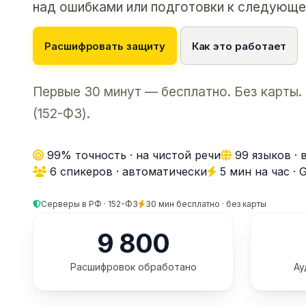
над ошибками или подготовки к следующе
Расшифровать защиту
Как это работает
Первые 30 минут — бесплатно. Без карты.
(152-ФЗ).
99% точность · на чистой речи
99 языков · 
6 спикеров · автоматически
5 мин на час ·
Серверы в РФ · 152-ФЗ
30 мин бесплатно · без карты
9 800
Расшифровок обработано
Ау