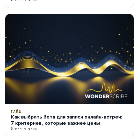
без пересъёмки
ГАЙД
Как выбрать бота для записи онлайн-встреч:
7 критериев, которые важнее цены
5 мин чтения