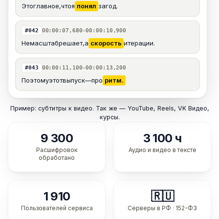
Это
главное,
что
я
понял
за
год.
#042
00:00:07,680
→
00:00:10,900
Не
масштаб
решает,
а
скорость
итерации.
#043
00:00:11,100
→
00:00:13,200
Поэтому
этот
выпуск
—
про
ритм.
Пример: субтитры к видео. Так же — YouTube, Reels, VK Видео,
курсы.
9 300
3 100 ч
Расшифровок
Аудио и видео в тексте
обработано
1 910
🇷🇺
Пользователей сервиса
Серверы в РФ · 152-ФЗ