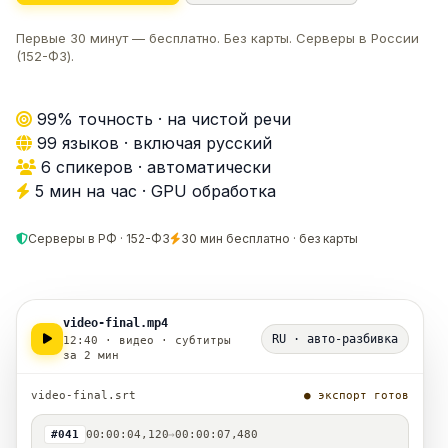
Первые 30 минут — бесплатно. Без карты. Серверы в России
(152-ФЗ).
99% точность · на чистой речи
99 языков · включая русский
6 спикеров · автоматически
5 мин на час · GPU обработка
Серверы в РФ · 152-ФЗ
30 мин бесплатно · без карты
video-final.mp4
RU · авто-разбивка
12:40 · видео · субтитры
за 2 мин
video-final.srt
● экспорт готов
#041
00:00:04,120
→
00:00:07,480